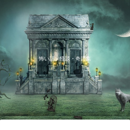
怖い話・怪談・奇譚集