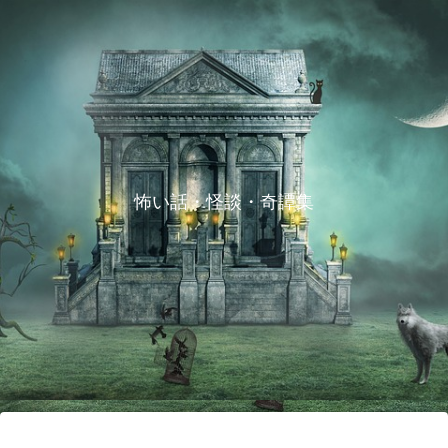
怖い話・怪談・奇譚集